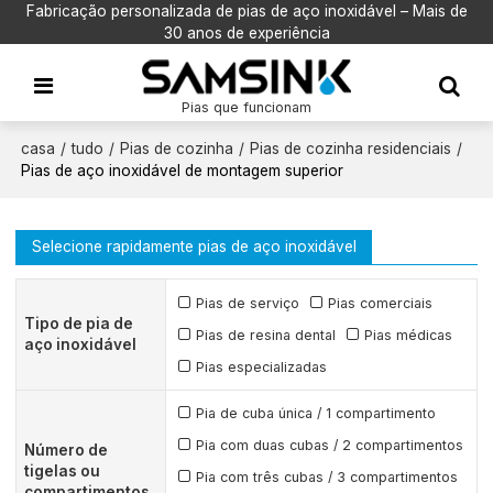
Fabricação personalizada de pias de aço inoxidável – Mais de
30 anos de experiência
Pias que funcionam
casa
/
tudo
/
Pias de cozinha
/
Pias de cozinha residenciais
/
Pias de aço inoxidável de montagem superior
Selecione rapidamente pias de aço inoxidável
Pias de serviço
Pias comerciais
Tipo de pia de
Pias de resina dental
Pias médicas
aço inoxidável
Pias especializadas
Pia de cuba única / 1 compartimento
Pia com duas cubas / 2 compartimentos
Número de
tigelas ou
Pia com três cubas / 3 compartimentos
compartimentos