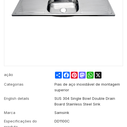
Share
Facebook
Pinterest
Mastodon
WhatsApp
X
ação
Categorias
Pias de aço inoxidável de montagem
superior
English details
SUS 304 Single Bowl Double Drain
Board Stainless Steel Sink
Marca
Samsink
Especificações do
DD1100C
produto