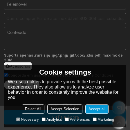
Suporta apenas .rar/.zip/.jpg/.png/.gif/.doc/.xls/.pdf, máximo de
20M
Acessórios
Cookie settings
Concorda em usar termos de serviço,
Termos e Condições
We use cookies to provide you with the best possible
Envie Notícia
experience. They also allow us to analyze user
behavior in order to constantly improve the website for
you.
LINGUAGEM:
Português
Reject All
Accept Selection
Accept all
Fale Agora
Copyright © 2026
Samsink Stainless Steel Works
Support By
Necessary
Analytics
Preferences
Marketing
BEE Cloud