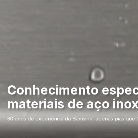
Conhecimento espec
materiais de aço ino
30 anos de experiência da Samsink, apenas pias que 