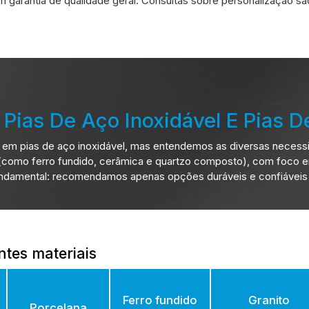
om garantia de qualidade geral. Consultas sobre personalizaçã
Pias De Aço Inoxidável E Pias De
em pias de aço inoxidável, mas entendemos as diversas necess
s (como ferro fundido, cerâmica e quartzo composto), com foc
damental: recomendamos apenas opções duráveis e confiáveis e 
ntes materiais
Ferro fundido
Granito
Porcelana