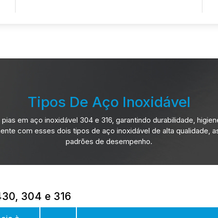
Tipos De Aço Inoxidável
pias em aço inoxidável 304 e 316, garantindo durabilidade, higie
mente com esses dois tipos de aço inoxidável de alta qualidade,
padrões de desempenho.
 430, 304 e 316