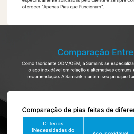
especificamente solicitadas pelo cliente e sempre c
oferecer "Apenas Pias que Funcionam".
Comparação Entre 
Como fabricante ODM/OEM, a Samsink se especializa 
o aço inoxidável em relação a alternativas comun
recomendação. A Samsink mantém seu princípio fun
Comparação de pias feitas de difere
Critérios
(Necessidades do
Aço inoxidável