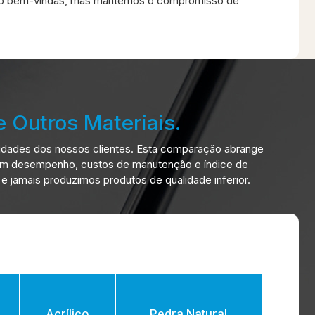
o são bem-vindas, mas mantemos o compromisso de
 Outros Materiais.
idades dos nossos clientes. Esta comparação abrange
o em desempenho, custos de manutenção e índice de
jamais produzimos produtos de qualidade inferior.
Acrílico
Pedra Natural