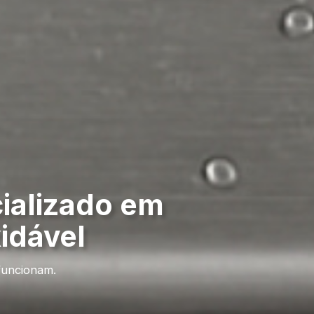
ializado em
xidável
funcionam.