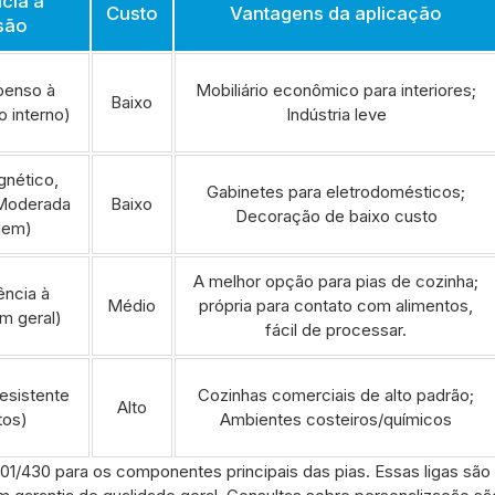
cia à
Custo
Vantagens da aplicação
são
penso à
Mobiliário econômico para interiores;
Baixo
o interno)
Indústria leve
nético,
Gabinetes para eletrodomésticos;
 Moderada
Baixo
Decoração de baixo custo
gem)
A melhor opção para pias de cozinha;
ência à
Médio
própria para contato com alimentos,
m geral)
fácil de processar.
esistente
Cozinhas comerciais de alto padrão;
Alto
tos)
Ambientes costeiros/químicos
/430 para os componentes principais das pias. Essas ligas são 