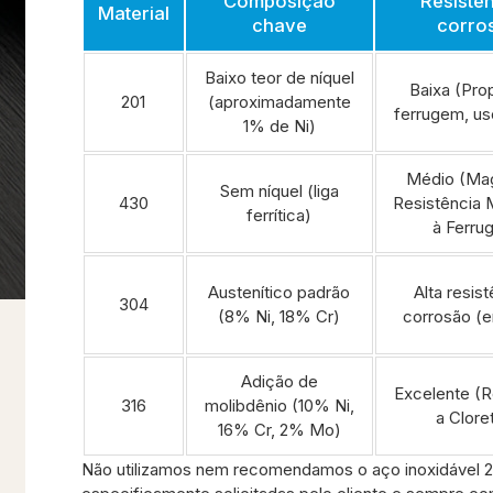
Composição
Resistên
Material
chave
corro
Baixo teor de níquel
Baixa (Pro
201
(aproximadamente
ferrugem, us
1% de Ni)
Médio (Mag
Sem níquel (liga
430
Resistência
ferrítica)
à Ferru
Austenítico padrão
Alta resist
304
(8% Ni, 18% Cr)
corrosão (e
Adição de
Excelente (R
316
molibdênio (10% Ni,
a Clore
16% Cr, 2% Mo)
Não utilizamos nem recomendamos o aço inoxidável 201