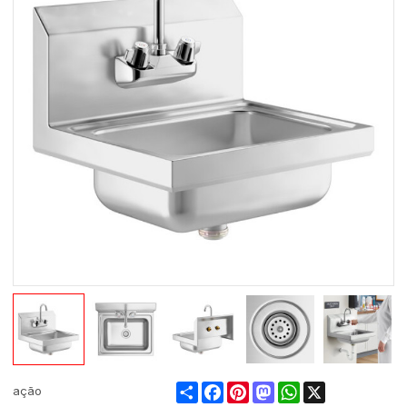
Share
Facebook
Pinterest
Mastodon
WhatsApp
X
ação